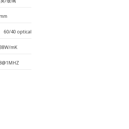
英/玻璃
4mm
：
60/40 optical
.38W/mK
.8@1MHZ