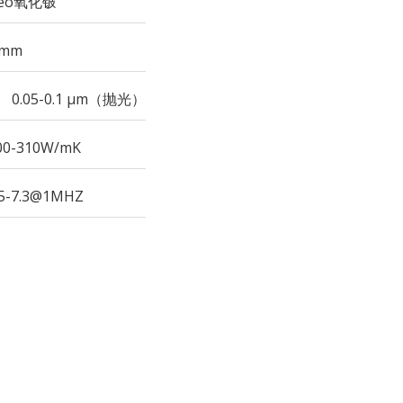
eo氧化铍
4mm
：
0.05-0.1 μm（抛光）
00-310W/mK
.5-7.3@1MHZ