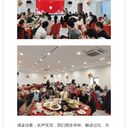
满桌佳肴，欢声笑语，我们围坐举杯、畅谈过往、共