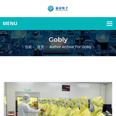
Gobly
当前
首页
Author Archive For
Gobly